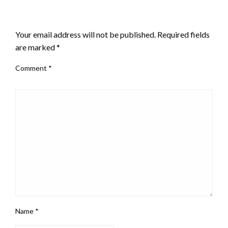
LEAVE A RESPONSE
Your email address will not be published.
Required fields
are marked
*
Comment
*
Name
*