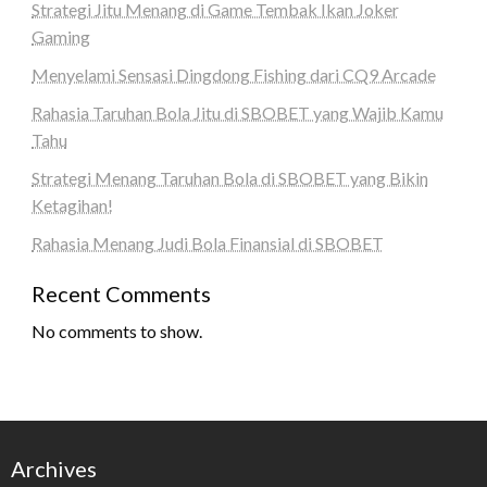
Strategi Jitu Menang di Game Tembak Ikan Joker
Gaming
Menyelami Sensasi Dingdong Fishing dari CQ9 Arcade
Rahasia Taruhan Bola Jitu di SBOBET yang Wajib Kamu
Tahu
Strategi Menang Taruhan Bola di SBOBET yang Bikin
Ketagihan!
Rahasia Menang Judi Bola Finansial di SBOBET
Recent Comments
No comments to show.
Archives