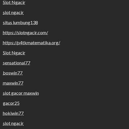
Slot Ngacir
slot ngacir
situs lumbung138
https://slotngacir.com/
https://p4tkmatematika.org/
Slot Ngacir
sensational77
boswin77
maxwin77
slot gacor maxwin
gacor25
hokiwin77
slot ngacir