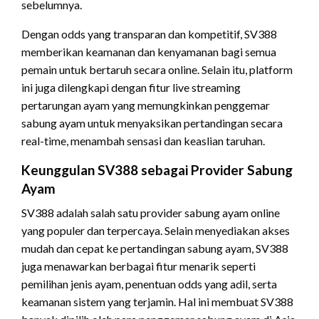
sebelumnya.
Dengan odds yang transparan dan kompetitif, SV388
memberikan keamanan dan kenyamanan bagi semua
pemain untuk bertaruh secara online. Selain itu, platform
ini juga dilengkapi dengan fitur live streaming
pertarungan ayam yang memungkinkan penggemar
sabung ayam untuk menyaksikan pertandingan secara
real-time, menambah sensasi dan keaslian taruhan.
Keunggulan SV388 sebagai Provider Sabung
Ayam
SV388 adalah salah satu provider sabung ayam online
yang populer dan terpercaya. Selain menyediakan akses
mudah dan cepat ke pertandingan sabung ayam, SV388
juga menawarkan berbagai fitur menarik seperti
pemilihan jenis ayam, penentuan odds yang adil, serta
keamanan sistem yang terjamin. Hal ini membuat SV388