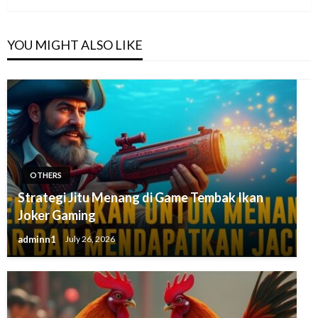
YOU MIGHT ALSO LIKE
OTHERS
Strategi Jitu Menang di Game Tembak Ikan
Joker Gaming
adminn1
July 26, 2026