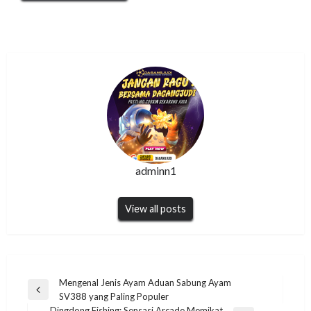
adminn1
View all posts
Post
Mengenal Jenis Ayam Aduan Sabung Ayam
Previous
SV388 yang Paling Populer
navigation
Post
Dingdong Fishing: Sensasi Arcade Memikat