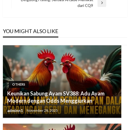
Next
dari CQ9
Post
YOU MIGHT ALSO LIKE
OTHERS
Keunikan Sabung Ayam SV388: Adu Ayam
Modern dengan Odds Menggiurkan
adminn1
November 28, 2025