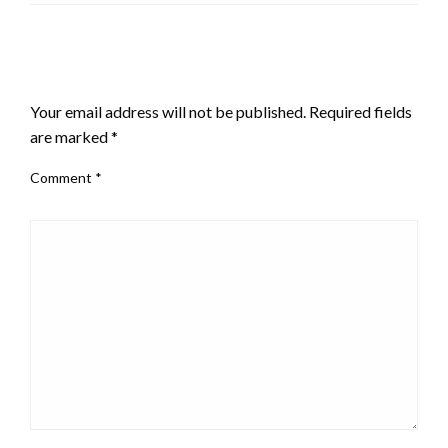
LEAVE A RESPONSE
Your email address will not be published.
Required fields
are marked
*
Comment
*