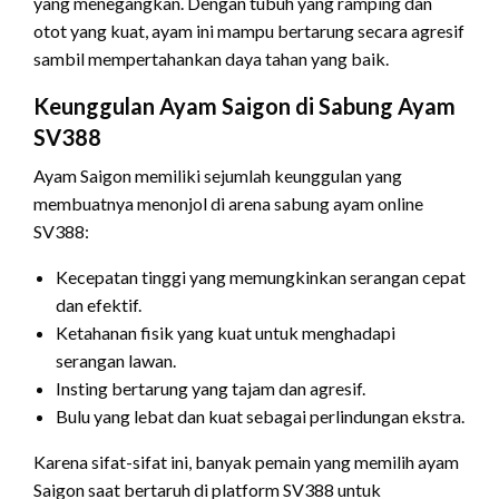
yang menegangkan. Dengan tubuh yang ramping dan
otot yang kuat, ayam ini mampu bertarung secara agresif
sambil mempertahankan daya tahan yang baik.
Keunggulan Ayam Saigon di Sabung Ayam
SV388
Ayam Saigon memiliki sejumlah keunggulan yang
membuatnya menonjol di arena sabung ayam online
SV388:
Kecepatan tinggi yang memungkinkan serangan cepat
dan efektif.
Ketahanan fisik yang kuat untuk menghadapi
serangan lawan.
Insting bertarung yang tajam dan agresif.
Bulu yang lebat dan kuat sebagai perlindungan ekstra.
Karena sifat-sifat ini, banyak pemain yang memilih ayam
Saigon saat bertaruh di platform SV388 untuk