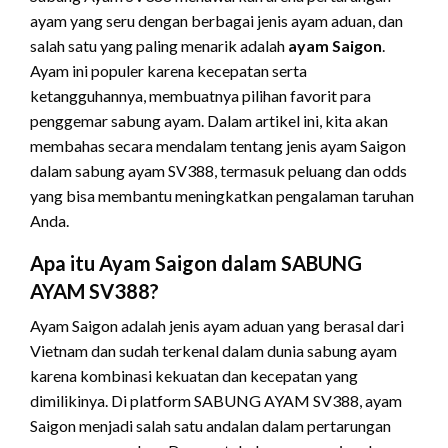
ayam yang seru dengan berbagai jenis ayam aduan, dan
salah satu yang paling menarik adalah
ayam Saigon
.
Ayam ini populer karena kecepatan serta
ketangguhannya, membuatnya pilihan favorit para
penggemar sabung ayam. Dalam artikel ini, kita akan
membahas secara mendalam tentang jenis ayam Saigon
dalam sabung ayam SV388, termasuk peluang dan odds
yang bisa membantu meningkatkan pengalaman taruhan
Anda.
Apa itu Ayam Saigon dalam SABUNG
AYAM SV388?
Ayam Saigon adalah jenis ayam aduan yang berasal dari
Vietnam dan sudah terkenal dalam dunia sabung ayam
karena kombinasi kekuatan dan kecepatan yang
dimilikinya. Di platform SABUNG AYAM SV388, ayam
Saigon menjadi salah satu andalan dalam pertarungan