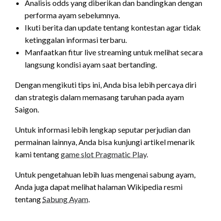
Analisis odds yang diberikan dan bandingkan dengan
performa ayam sebelumnya.
Ikuti berita dan update tentang kontestan agar tidak
ketinggalan informasi terbaru.
Manfaatkan fitur live streaming untuk melihat secara
langsung kondisi ayam saat bertanding.
Dengan mengikuti tips ini, Anda bisa lebih percaya diri
dan strategis dalam memasang taruhan pada ayam
Saigon.
Untuk informasi lebih lengkap seputar perjudian dan
permainan lainnya, Anda bisa kunjungi artikel menarik
kami tentang
game slot Pragmatic Play
.
Untuk pengetahuan lebih luas mengenai sabung ayam,
Anda juga dapat melihat halaman Wikipedia resmi
tentang
Sabung Ayam
.