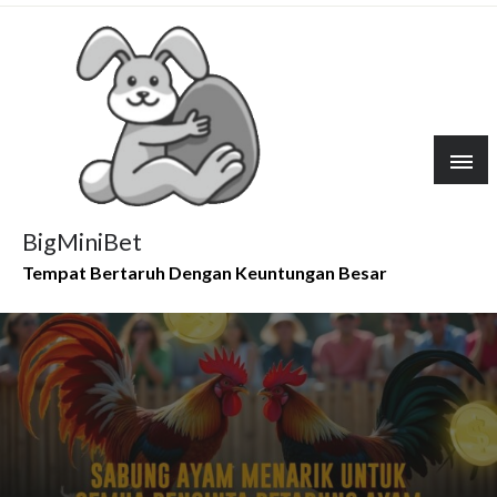
Skip
to
content
BigMiniBet
Tempat Bertaruh Dengan Keuntungan Besar