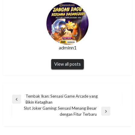
adminn1
View all posts
Post
Tembak Ikan: Sensasi Game Arcade yang
Previous
Bikin Ketagihan
navigation
Post
Slot Joker Gaming: Sensasi Menang Besar
Next
dengan Fitur Terbaru
Post