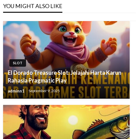
YOU MIGHT ALSO LIKE
SLOT
El Dorado Treasure Slot: Jelajahi Harta Karun
Rahasia Pragmatic Play
adminn1
September 9, 2025