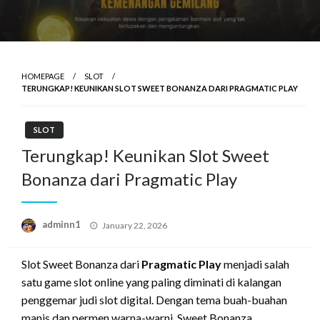
HOMEPAGE
SLOT
TERUNGKAP! KEUNIKAN SLOT SWEET BONANZA DARI PRAGMATIC PLAY
SLOT
Terungkap! Keunikan Slot Sweet
Bonanza dari Pragmatic Play
Posted
adminn1
January 22, 2026
on
Slot Sweet Bonanza dari
Pragmatic Play
menjadi salah
satu game slot online yang paling diminati di kalangan
penggemar judi slot digital. Dengan tema buah-buahan
manis dan permen warna-warni, Sweet Bonanza