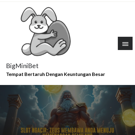
Skip
to
content
BigMiniBet
Tempat Bertaruh Dengan Keuntungan Besar