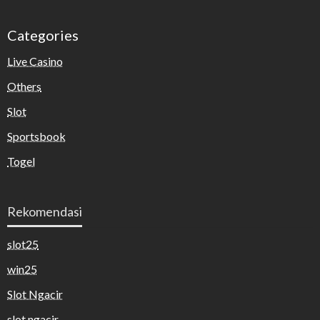
Categories
Live Casino
Others
Slot
Sportsbook
Togel
Rekomendasi
slot25
win25
Slot Ngacir
slot ngacir