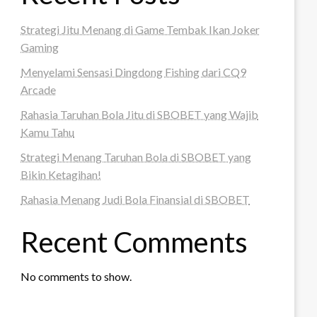
Strategi Jitu Menang di Game Tembak Ikan Joker
Gaming
Menyelami Sensasi Dingdong Fishing dari CQ9
Arcade
Rahasia Taruhan Bola Jitu di SBOBET yang Wajib
Kamu Tahu
Strategi Menang Taruhan Bola di SBOBET yang
Bikin Ketagihan!
Rahasia Menang Judi Bola Finansial di SBOBET
Recent Comments
No comments to show.