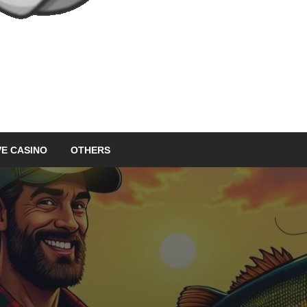
VE CASINO
OTHERS