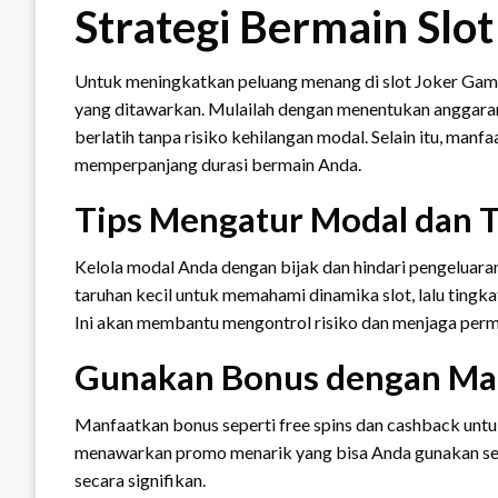
Strategi Bermain Slo
Untuk meningkatkan peluang menang di slot Joker Gami
yang ditawarkan. Mulailah dengan menentukan anggaran
berlatih tanpa risiko kehilangan modal. Selain itu, man
memperpanjang durasi bermain Anda.
Tips Mengatur Modal dan 
Kelola modal Anda dengan bijak dan hindari pengeluara
taruhan kecil untuk memahami dinamika slot, lalu tingk
Ini akan membantu mengontrol risiko dan menjaga per
Gunakan Bonus dengan Ma
Manfaatkan bonus seperti free spins dan cashback un
menawarkan promo menarik yang bisa Anda gunakan s
secara signifikan.