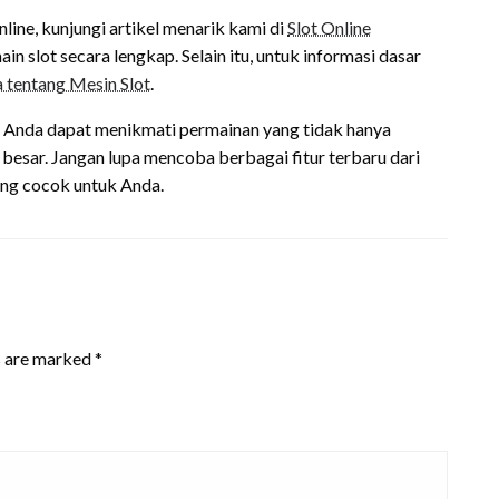
ne, kunjungi artikel menarik kami di
Slot Online
 slot secara lengkap. Selain itu, untuk informasi dasar
 tentang Mesin Slot
.
, Anda dapat menikmati permainan yang tidak hanya
esar. Jangan lupa mencoba berbagai fitur terbaru dari
ng cocok untuk Anda.
s are marked
*