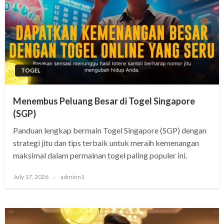
TOGEL
Menembus Peluang Besar di Togel Singapore
(SGP)
Panduan lengkap bermain Togel Singapore (SGP) dengan
strategi jitu dan tips terbaik untuk meraih kemenangan
maksimal dalam permainan togel paling populer ini.
Posted
July 17, 2026
adminn1
on