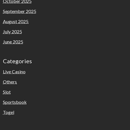
October 2025
September 2025
August 2025
July 2025
June 2025
Categories
Live Casino
Others
Slot
Sportsbook
Togel