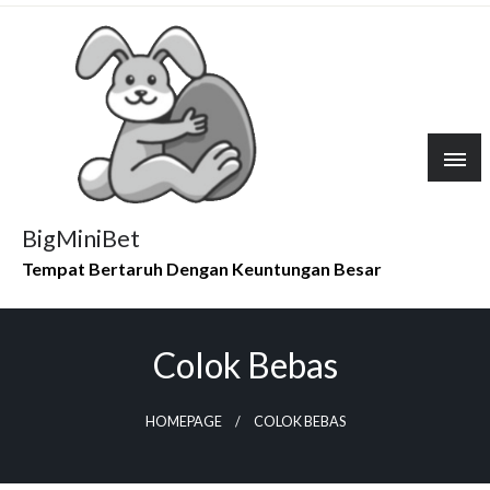
Skip
to
content
BigMiniBet
Tempat Bertaruh Dengan Keuntungan Besar
Colok Bebas
HOMEPAGE
COLOK BEBAS