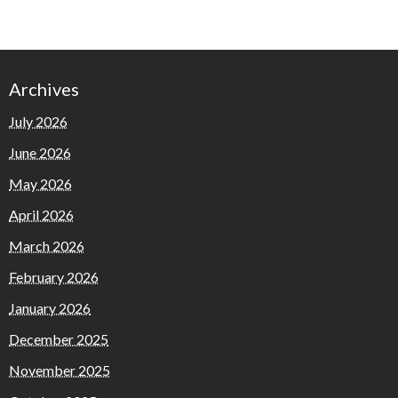
Archives
July 2026
June 2026
May 2026
April 2026
March 2026
February 2026
January 2026
December 2025
November 2025