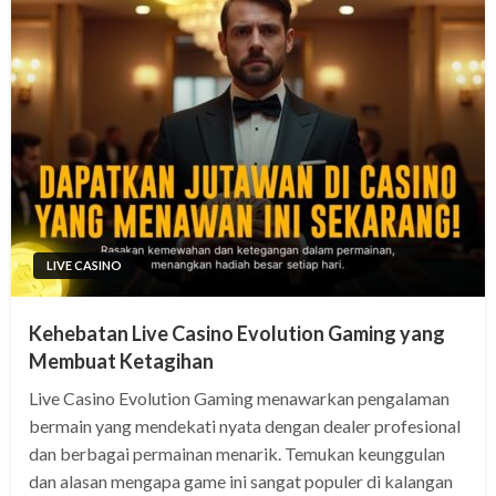
LIVE CASINO
Kehebatan Live Casino Evolution Gaming yang
Membuat Ketagihan
Live Casino Evolution Gaming menawarkan pengalaman
bermain yang mendekati nyata dengan dealer profesional
dan berbagai permainan menarik. Temukan keunggulan
dan alasan mengapa game ini sangat populer di kalangan