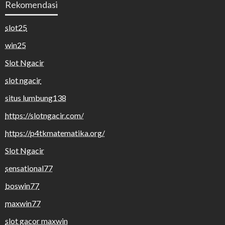
Rekomendasi
slot25
win25
Slot Ngacir
slot ngacir
situs lumbung138
https://slotngacir.com/
https://p4tkmatematika.org/
Slot Ngacir
sensational77
boswin77
maxwin77
slot gacor maxwin