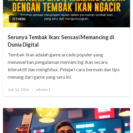
OTHERS
Serunya Tembak Ikan: Sensasi Memancing di
Dunia Digital
Tembak Ikan adalah game arcade populer yang
menawarkan pengalaman memancing ikan secara
interaktif dan menghibur. Pelajari cara bermain dan tips
menang dari game yang seru ini.
Posted
July 12, 2026
adminn1
on