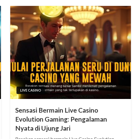
LIVE CASINO
Sensasi Bermain Live Casino
Evolution Gaming: Pengalaman
Nyata di Ujung Jari
Rasakan sensasi bermain Live Casino Evolution