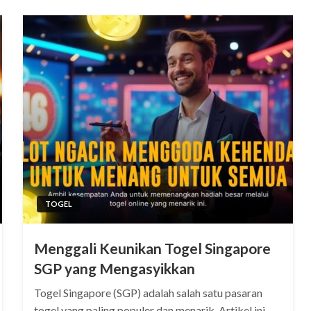
TOGEL
Menggali Keunikan Togel Singapore
SGP yang Mengasyikkan
Togel Singapore (SGP) adalah salah satu pasaran
togel yang paling populer dan menarik. Artikel ini