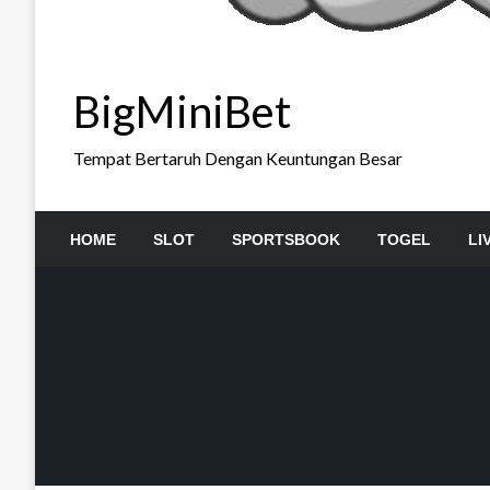
BigMiniBet
Tempat Bertaruh Dengan Keuntungan Besar
HOME
SLOT
SPORTSBOOK
TOGEL
LI