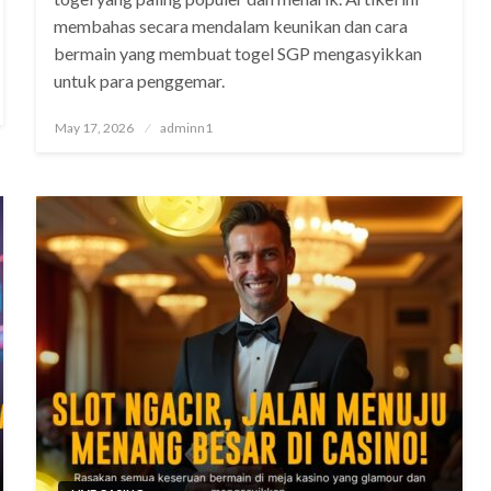
membahas secara mendalam keunikan dan cara
bermain yang membuat togel SGP mengasyikkan
untuk para penggemar.
Posted
May 17, 2026
adminn1
on