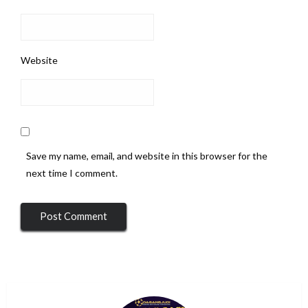
Website
Save my name, email, and website in this browser for the
next time I comment.