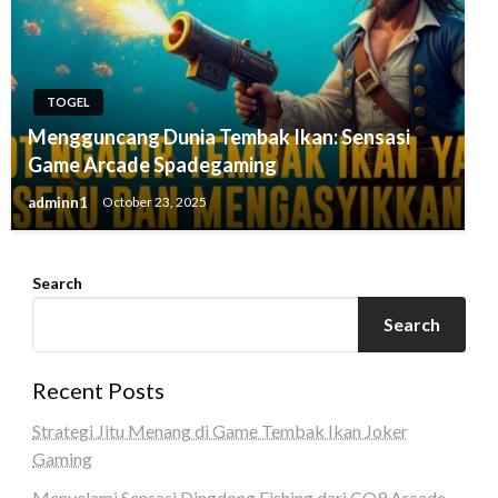
TOGEL
Mengguncang Dunia Tembak Ikan: Sensasi
Game Arcade Spadegaming
adminn1
October 23, 2025
Search
Search
Recent Posts
Strategi Jitu Menang di Game Tembak Ikan Joker
Gaming
Menyelami Sensasi Dingdong Fishing dari CQ9 Arcade