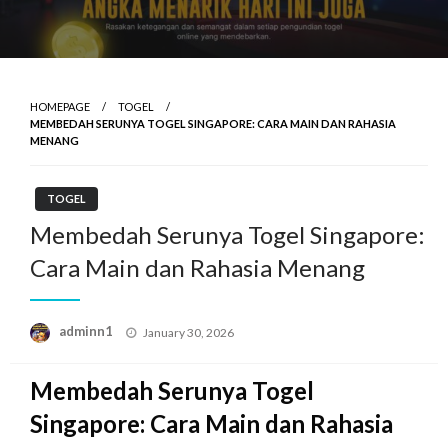
HOMEPAGE
TOGEL
MEMBEDAH SERUNYA TOGEL SINGAPORE: CARA MAIN DAN RAHASIA
MENANG
TOGEL
Membedah Serunya Togel Singapore:
Cara Main dan Rahasia Menang
Posted
adminn1
January 30, 2026
on
Membedah Serunya Togel
Singapore: Cara Main dan Rahasia