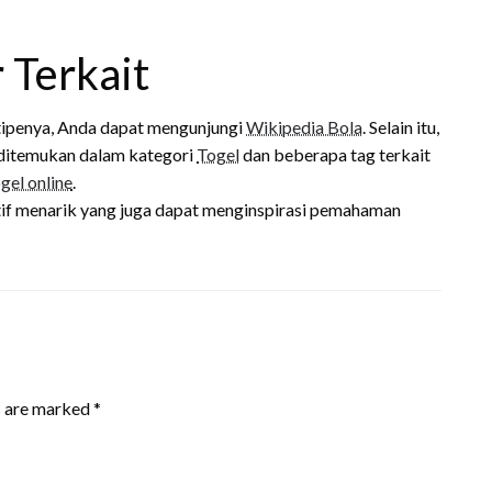
 Terkait
 tipenya, Anda dapat mengunjungi
Wikipedia Bola
. Selain itu,
 ditemukan dalam kategori
Togel
dan beberapa tag terkait
gel online
.
tif menarik yang juga dapat menginspirasi pemahaman
s are marked
*