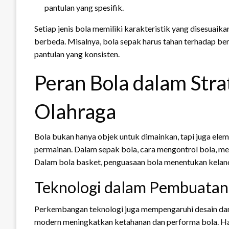
pantulan yang spesifik.
Setiap jenis bola memiliki karakteristik yang disesuai
berbeda. Misalnya, bola sepak harus tahan terhadap ben
pantulan yang konsisten.
Peran Bola dalam Stra
Olahraga
Bola bukan hanya objek untuk dimainkan, tapi juga ele
permainan. Dalam sepak bola, cara mengontrol bola,
Dalam bola basket, penguasaan bola menentukan kelanc
Teknologi dalam Pembuatan
Perkembangan teknologi juga mempengaruhi desain dan pr
modern meningkatkan ketahanan dan performa bola. Hal