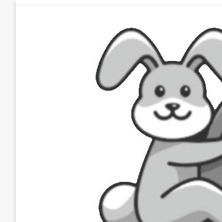
Skip
to
content