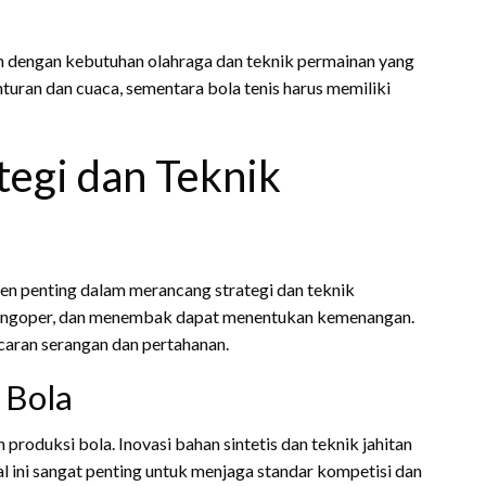
kan dengan kebutuhan olahraga dan teknik permainan yang
turan dan cuaca, sementara bola tenis harus memiliki
tegi dan Teknik
men penting dalam merancang strategi dan teknik
 mengoper, dan menembak dapat menentukan kemenangan.
aran serangan dan pertahanan.
 Bola
oduksi bola. Inovasi bahan sintetis dan teknik jahitan
 ini sangat penting untuk menjaga standar kompetisi dan