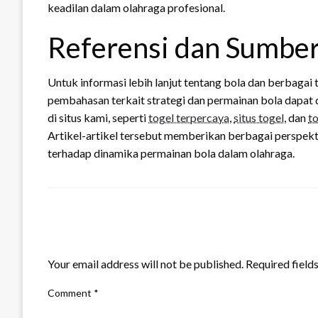
keadilan dalam olahraga profesional.
Referensi dan Sumber
Untuk informasi lebih lanjut tentang bola dan berbagai
pembahasan terkait strategi dan permainan bola dapat
di situs kami, seperti
togel terpercaya
,
situs togel
, dan
to
Artikel-artikel tersebut memberikan berbagai perspek
terhadap dinamika permainan bola dalam olahraga.
LEAVE A RESPONSE
Your email address will not be published.
Required field
Comment
*