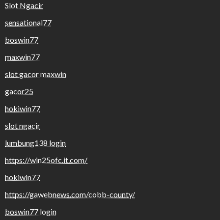
Slot Ngacir
sensational77
boswin77
maxwin77
slot gacor maxwin
gacor25
hokiwin77
slot ngacir
lumbung138 login
https://win25ofc.it.com/
hokiwin77
https://gawebnews.com/cobb-county/
boswin77 login