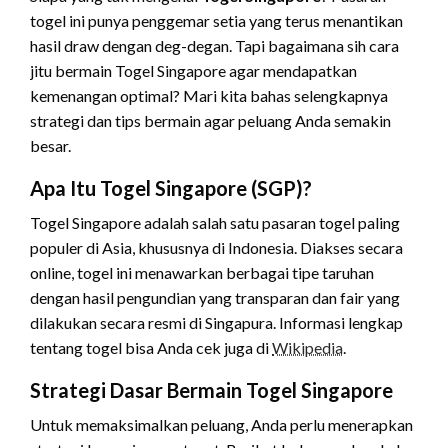
togel ini punya penggemar setia yang terus menantikan
hasil draw dengan deg-degan. Tapi bagaimana sih cara
jitu bermain Togel Singapore agar mendapatkan
kemenangan optimal? Mari kita bahas selengkapnya
strategi dan tips bermain agar peluang Anda semakin
besar.
Apa Itu Togel Singapore (SGP)?
Togel Singapore adalah salah satu pasaran togel paling
populer di Asia, khususnya di Indonesia. Diakses secara
online, togel ini menawarkan berbagai tipe taruhan
dengan hasil pengundian yang transparan dan fair yang
dilakukan secara resmi di Singapura. Informasi lengkap
tentang togel bisa Anda cek juga di
Wikipedia
.
Strategi Dasar Bermain Togel Singapore
Untuk memaksimalkan peluang, Anda perlu menerapkan