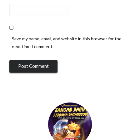
Save my name, email, and website in this browser for the
next time I comment.