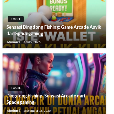
TOGEL
Sensasi Dingdong Fishing: Game Arcade Asyik
dari Spadegaming
adminn1
April 9, 2026
TOGEL
Dingdong Fishing: Sensasi Arcade dari
Spadegaming
adminn1
September 18, 2025