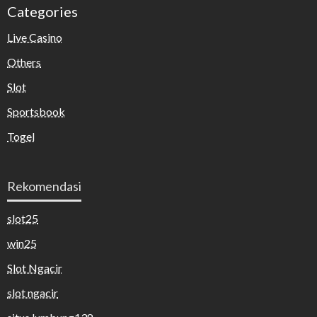
Categories
Live Casino
Others
Slot
Sportsbook
Togel
Rekomendasi
slot25
win25
Slot Ngacir
slot ngacir