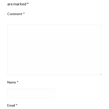
are marked
*
Comment
*
Name
*
Email
*