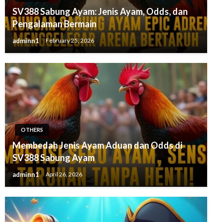
SV388 Sabung Ayam: Jenis Ayam, Odds, dan
Pengalaman Bermain
adminn1
February 25, 2026
OTHERS
Membedah Jenis Ayam Aduan dan Odds di
SV388 Sabung Ayam
adminn1
April 26, 2026