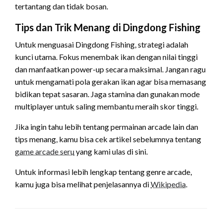
tertantang dan tidak bosan.
Tips dan Trik Menang di Dingdong Fishing
Untuk menguasai Dingdong Fishing, strategi adalah
kunci utama. Fokus menembak ikan dengan nilai tinggi
dan manfaatkan power-up secara maksimal. Jangan ragu
untuk mengamati pola gerakan ikan agar bisa memasang
bidikan tepat sasaran. Jaga stamina dan gunakan mode
multiplayer untuk saling membantu meraih skor tinggi.
Jika ingin tahu lebih tentang permainan arcade lain dan
tips menang, kamu bisa cek artikel sebelumnya tentang
game arcade seru
yang kami ulas di sini.
Untuk informasi lebih lengkap tentang genre arcade,
kamu juga bisa melihat penjelasannya di
Wikipedia
.