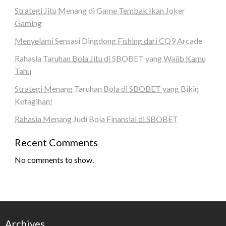
Strategi Jitu Menang di Game Tembak Ikan Joker
Gaming
Menyelami Sensasi Dingdong Fishing dari CQ9 Arcade
Rahasia Taruhan Bola Jitu di SBOBET yang Wajib Kamu
Tahu
Strategi Menang Taruhan Bola di SBOBET yang Bikin
Ketagihan!
Rahasia Menang Judi Bola Finansial di SBOBET
Recent Comments
No comments to show.
Archives