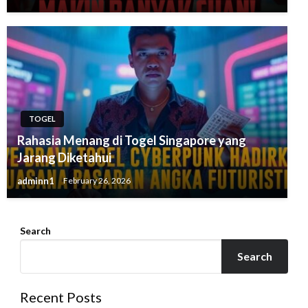
TOGEL
Rahasia Menang di Togel Singapore yang
Jarang Diketahui
adminn1
February 26, 2026
Search
Search
Recent Posts