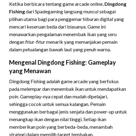
Ketika berbicara tentang game arcade online,
Dingdong
Fishing
dari Spadegaming langsung muncul sebagai
pilihan utama bagi para penggemar hiburan digital yang
mencari keseruan beda dari biasanya. Game ini
menawarkan pengalaman menembak ikan yang seru
dengan fitur-fitur menarik yang memanjakan pemain
dalam petualangan bawah laut yang penuh warna.
Mengenal Dingdong Fishing: Gameplay
yang Menawan
Dingdong Fishing adalah game arcade yang berfokus
pada melempar dan menembak ikan untuk mendapatkan
poin. Gameplay-nya cepat dan mudah dipelajari,
sehingga cocok untuk semua kalangan. Pemain
menggunakan berbagai jenis senjata dan power-up untuk
menangkap ikan dengan nilai tinggi. Setiap ikan
memberikan poin yang berbeda-beda, menambah
strategi dalam memilih target tembakan.