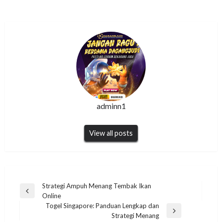
adminn1
View all posts
Post
Strategi Ampuh Menang Tembak Ikan
Previous
Online
navigation
Post
Togel Singapore: Panduan Lengkap dan
Next
Strategi Menang