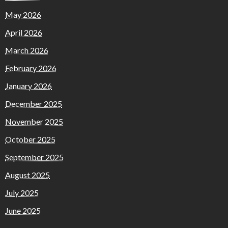
May 2026
April 2026
March 2026
February 2026
January 2026
December 2025
November 2025
October 2025
September 2025
August 2025
July 2025
June 2025