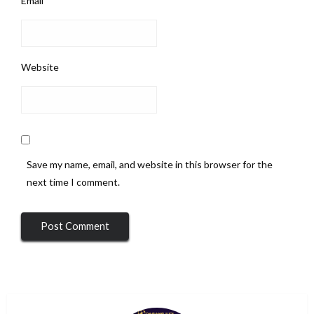
Email
*
Website
Save my name, email, and website in this browser for the
next time I comment.