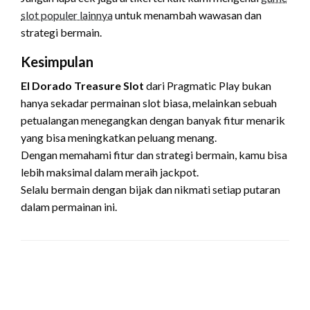
slot populer lainnya
untuk menambah wawasan dan
strategi bermain.
Kesimpulan
El Dorado Treasure Slot
dari Pragmatic Play bukan
hanya sekadar permainan slot biasa, melainkan sebuah
petualangan menegangkan dengan banyak fitur menarik
yang bisa meningkatkan peluang menang.
Dengan memahami fitur dan strategi bermain, kamu bisa
lebih maksimal dalam meraih jackpot.
Selalu bermain dengan bijak dan nikmati setiap putaran
dalam permainan ini.
LEAVE A RESPONSE