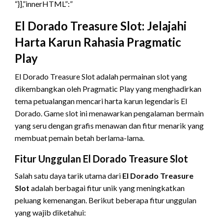
“}],”innerHTML”:”
El Dorado Treasure Slot: Jelajahi
Harta Karun Rahasia Pragmatic
Play
El Dorado Treasure Slot adalah permainan slot yang
dikembangkan oleh Pragmatic Play yang menghadirkan
tema petualangan mencari harta karun legendaris El
Dorado. Game slot ini menawarkan pengalaman bermain
yang seru dengan grafis menawan dan fitur menarik yang
membuat pemain betah berlama-lama.
Fitur Unggulan El Dorado Treasure Slot
Salah satu daya tarik utama dari
El Dorado Treasure
Slot
adalah berbagai fitur unik yang meningkatkan
peluang kemenangan. Berikut beberapa fitur unggulan
yang wajib diketahui: