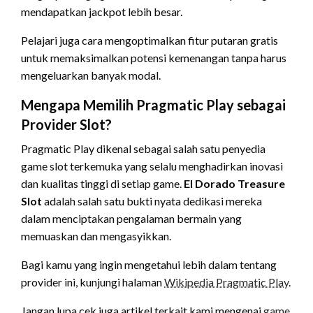
mendapatkan jackpot lebih besar.
Pelajari juga cara mengoptimalkan fitur putaran gratis
untuk memaksimalkan potensi kemenangan tanpa harus
mengeluarkan banyak modal.
Mengapa Memilih Pragmatic Play sebagai
Provider Slot?
Pragmatic Play dikenal sebagai salah satu penyedia
game slot terkemuka yang selalu menghadirkan inovasi
dan kualitas tinggi di setiap game.
El Dorado Treasure
Slot
adalah salah satu bukti nyata dedikasi mereka
dalam menciptakan pengalaman bermain yang
memuaskan dan mengasyikkan.
Bagi kamu yang ingin mengetahui lebih dalam tentang
provider ini, kunjungi halaman
Wikipedia Pragmatic Play
.
Jangan lupa cek juga artikel terkait kami mengenai
game