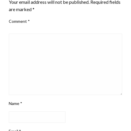
Your email address will not be published.
Required fields
are marked
*
Comment
*
Name
*