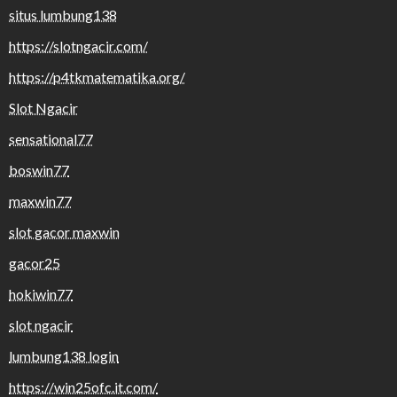
situs lumbung138
https://slotngacir.com/
https://p4tkmatematika.org/
Slot Ngacir
sensational77
boswin77
maxwin77
slot gacor maxwin
gacor25
hokiwin77
slot ngacir
lumbung138 login
https://win25ofc.it.com/