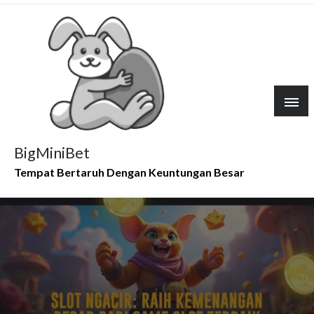
Skip
to
content
BigMiniBet
Tempat Bertaruh Dengan Keuntungan Besar