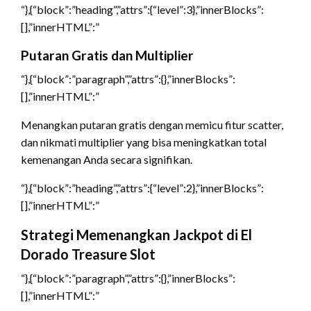
“},{“block”:”heading”,”attrs”:{“level”:3},”innerBlocks”:
[],”innerHTML”:”
Putaran Gratis dan Multiplier
“},{“block”:”paragraph”,”attrs”:{},”innerBlocks”:
[],”innerHTML”:”
Menangkan putaran gratis dengan memicu fitur scatter,
dan nikmati multiplier yang bisa meningkatkan total
kemenangan Anda secara signifikan.
“},{“block”:”heading”,”attrs”:{“level”:2},”innerBlocks”:
[],”innerHTML”:”
Strategi Memenangkan Jackpot di El
Dorado Treasure Slot
“},{“block”:”paragraph”,”attrs”:{},”innerBlocks”:
[],”innerHTML”:”