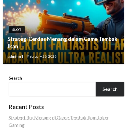
SLOT
Strategi Cerdas Menang dalam Game Tembak
Ikan
adminn1
February 28, 2026
Search
Search
Recent Posts
Strategi Jitu Menang di Game Tembak Ikan Joker
Gaming