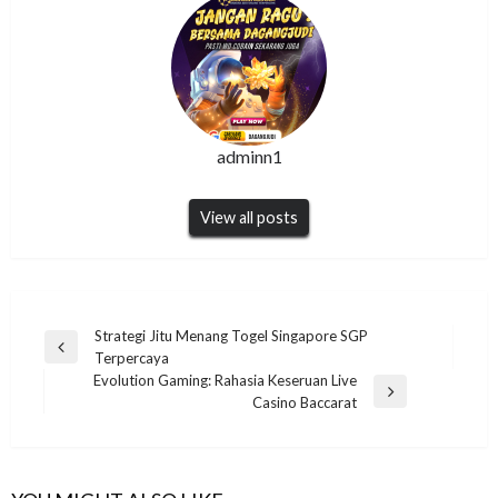
adminn1
View all posts
Post
Strategi Jitu Menang Togel Singapore SGP
Previous
Terpercaya
navigation
Post
Evolution Gaming: Rahasia Keseruan Live
Next
Casino Baccarat
Post