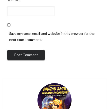
Save my name, email, and website in this browser for the
next time I comment.