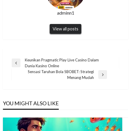
adminn1
View all posts
Post
Keunikan Pragmatic Play Live Casino Dalam
Previous
Dunia Kasino Online
navigation
Post
Sensasi Taruhan Bola SBOBET: Strategi
Next
Menang Mudah
Post
YOU MIGHT ALSO LIKE