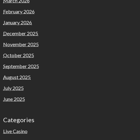
March 2026
February 2026
January 2026
December 2025
November 2025
October 2025
September 2025
August 2025
July 2025
June 2025
Categories
Live Casino