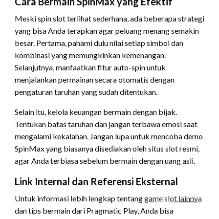
Cara Bermain SpinMax yang Efektif
Meski spin slot terlihat sederhana, ada beberapa strategi
yang bisa Anda terapkan agar peluang menang semakin
besar. Pertama, pahami dulu nilai setiap simbol dan
kombinasi yang memungkinkan kemenangan.
Selanjutnya, manfaatkan fitur auto-spin untuk
menjalankan permainan secara otomatis dengan
pengaturan taruhan yang sudah ditentukan.
Selain itu, kelola keuangan bermain dengan bijak.
Tentukan batas taruhan dan jangan terbawa emosi saat
mengalami kekalahan. Jangan lupa untuk mencoba demo
SpinMax yang biasanya disediakan oleh situs slot resmi,
agar Anda terbiasa sebelum bermain dengan uang asli.
Link Internal dan Referensi Eksternal
Untuk informasi lebih lengkap tentang
game slot lainnya
dan tips bermain dari Pragmatic Play, Anda bisa