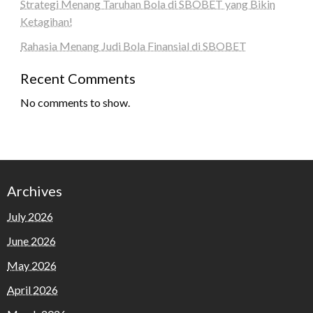
Strategi Menang Taruhan Bola di SBOBET yang Bikin
Ketagihan!
Rahasia Menang Judi Bola Finansial di SBOBET
Recent Comments
No comments to show.
Archives
July 2026
June 2026
May 2026
April 2026