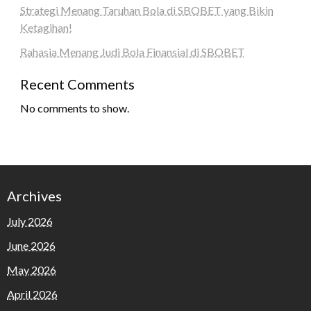
Strategi Menang Taruhan Bola di SBOBET yang Bikin
Ketagihan!
Rahasia Menang Judi Bola Finansial di SBOBET
Recent Comments
No comments to show.
Archives
July 2026
June 2026
May 2026
April 2026