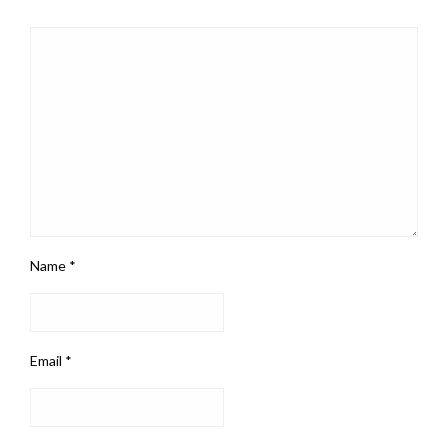
Name
*
Email
*