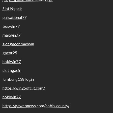
Slot Ngacir
sensational77
boswin77
maxwin77
slot gacor maxwin
gacor25
hokiwin77
slot ngacir
lumbung138 login
https://win25ofc.it.com/
hokiwin77
https://gawebnews.com/cobb-county/