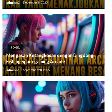
adminn1
December 9, 2025
TOGEL
Mengasah Ketangkasan dengan Dingdong
Fishing Spadegaming Arcade
adminn1
September 20, 2025