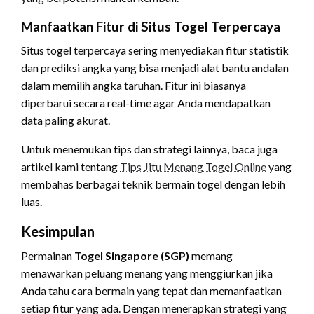
Manfaatkan Fitur di Situs Togel Terpercaya
Situs togel terpercaya sering menyediakan fitur statistik
dan prediksi angka yang bisa menjadi alat bantu andalan
dalam memilih angka taruhan. Fitur ini biasanya
diperbarui secara real-time agar Anda mendapatkan
data paling akurat.
Untuk menemukan tips dan strategi lainnya, baca juga
artikel kami tentang
Tips Jitu Menang Togel Online
yang
membahas berbagai teknik bermain togel dengan lebih
luas.
Kesimpulan
Permainan
Togel Singapore (SGP)
memang
menawarkan peluang menang yang menggiurkan jika
Anda tahu cara bermain yang tepat dan memanfaatkan
setiap fitur yang ada. Dengan menerapkan strategi yang