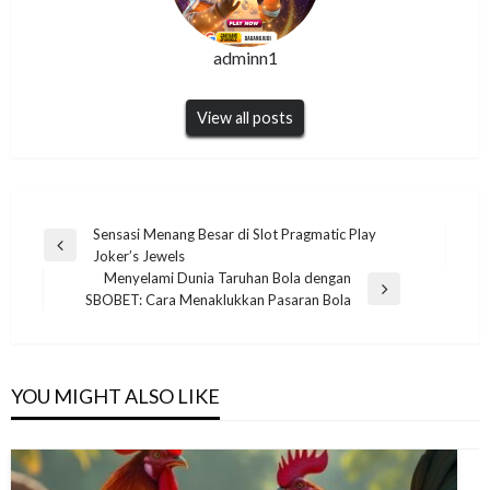
adminn1
View all posts
Post
Sensasi Menang Besar di Slot Pragmatic Play
Previous
Joker’s Jewels
navigation
Post
Menyelami Dunia Taruhan Bola dengan
Next
SBOBET: Cara Menaklukkan Pasaran Bola
Post
YOU MIGHT ALSO LIKE