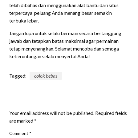
telah dibahas dan menggunakan alat bantu dari situs
terpercaya, peluang Anda menang besar semakin
terbuka lebar.
Jangan lupa untuk selalu bermain secara bertanggung
jawab dan tetapkan batas maksimal agar permainan
tetap menyenangkan. Selamat mencoba dan semoga
keberuntungan selalu menyertai Anda!
Tagged:
colok bebas
LEAVE A RESPONSE
Your email address will not be published.
Required fields
are marked
*
Comment
*