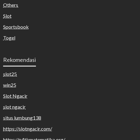
Others
Slot
Sportsbook
Togel
Rekomendasi
slot25
win25
Slot Ngacir
slot ngacir
situs lumbung138
https://slotngacir.com/
https://p4tkmatematika.org/