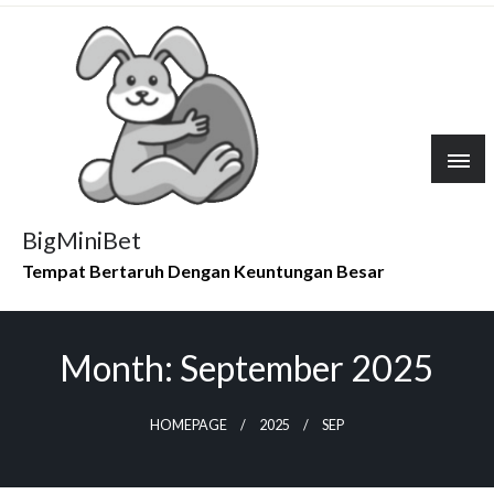
Skip
to
content
BigMiniBet
Tempat Bertaruh Dengan Keuntungan Besar
Month:
September 2025
HOMEPAGE
2025
SEP