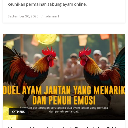
keunikan permainan sabung ayam online.
Posted
September 30, 2025
adminn1
on
OTHERS