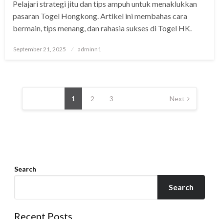
Pelajari strategi jitu dan tips ampuh untuk menaklukkan
pasaran Togel Hongkong. Artikel ini membahas cara
bermain, tips menang, dan rahasia sukses di Togel HK.
Posted
September 21, 2025
adminn1
on
Posts
pagination
1
2
3
Next
Search
Search
Recent Posts