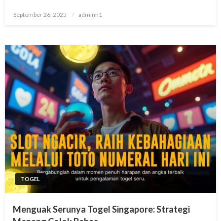
Posted
September 26, 2025
adminn1
on
TOGEL
Menguak Serunya Togel Singapore: Strategi