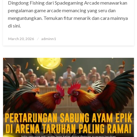
Dingdong Fishing dari Spadegaming Arcade menawarkan
pengalaman game arcade memancing yang seru dan
menguntungkan. Temukan fitur menarik dan cara mainnya
di sini.
Posted
March 20, 2026
adminn1
on