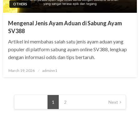
OTHERS
Mengenal Jenis Ayam Aduan di Sabung Ayam
SV388
Artikel ini membahas salah satu jenis ayam aduan yang
populer di platform sabung ayam online SV388, lengkap
dengan informasi odds dan tips bertaruh.
Posted
March 19, 2026
adminn1
on
Posts
pagination
1
2
Next