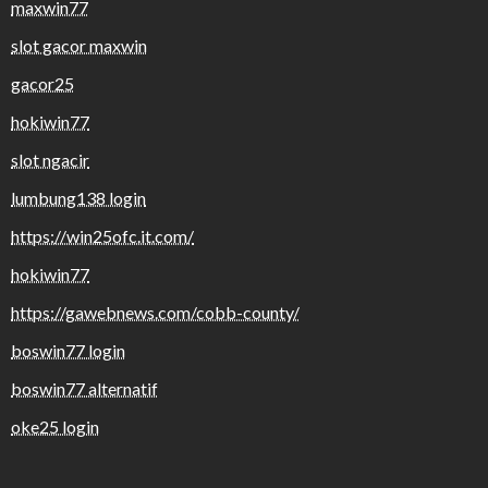
maxwin77
slot gacor maxwin
gacor25
hokiwin77
slot ngacir
lumbung138 login
https://win25ofc.it.com/
hokiwin77
https://gawebnews.com/cobb-county/
boswin77 login
boswin77 alternatif
oke25 login