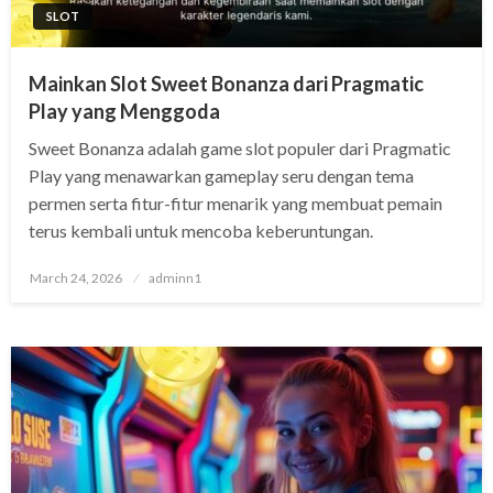
SLOT
Mainkan Slot Sweet Bonanza dari Pragmatic
Play yang Menggoda
Sweet Bonanza adalah game slot populer dari Pragmatic
Play yang menawarkan gameplay seru dengan tema
permen serta fitur-fitur menarik yang membuat pemain
terus kembali untuk mencoba keberuntungan.
Posted
March 24, 2026
adminn1
on