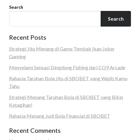
Search
Search
Recent Posts
Strategi Jitu Menang di Game Tembak Ikan Joker
Gaming
Menyelami Sensasi Dingdong Fishing dari CQ9 Arcade
Rahasia Taruhan Bola Jitu di SBOBET yang Wajib Kamu
Tahu
Strategi Menang Taruhan Bola di SBOBET yang Bikin
Ketagihan!
Rahasia Menang Judi Bola Finansial di SBOBET
Recent Comments