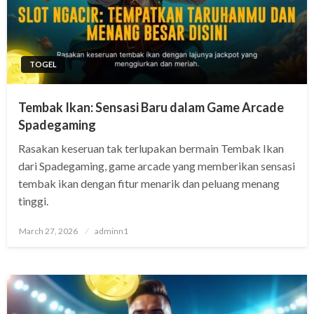
TOGEL
Tembak Ikan: Sensasi Baru dalam Game Arcade
Spadegaming
Rasakan keseruan tak terlupakan bermain Tembak Ikan
dari Spadegaming, game arcade yang memberikan sensasi
tembak ikan dengan fitur menarik dan peluang menang
tinggi.
Posted
March 27, 2026
adminn1
on