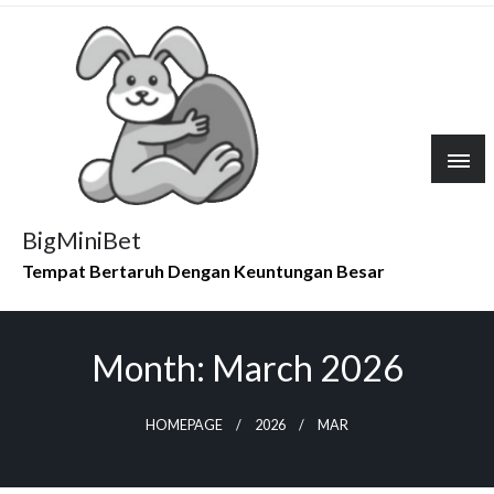
Skip
to
content
BigMiniBet
Tempat Bertaruh Dengan Keuntungan Besar
Month:
March 2026
HOMEPAGE
2026
MAR