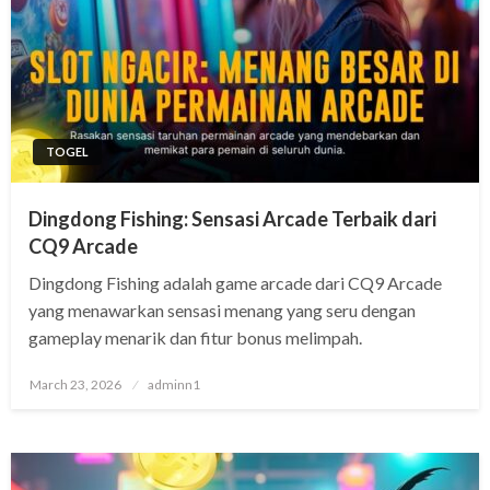
TOGEL
Dingdong Fishing: Sensasi Arcade Terbaik dari
CQ9 Arcade
Dingdong Fishing adalah game arcade dari CQ9 Arcade
yang menawarkan sensasi menang yang seru dengan
gameplay menarik dan fitur bonus melimpah.
Posted
March 23, 2026
adminn1
on