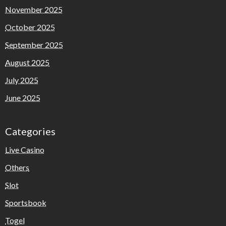
November 2025
October 2025
September 2025
August 2025
July 2025
June 2025
Categories
Live Casino
Others
Slot
Sportsbook
Togel