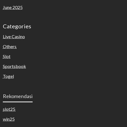
June 2025
Categories
Live Casino
Others
Slot
Sportsbook
Togel
Rekomendasi
slot25
win25