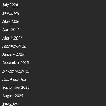
July 2026
June 2026
May 2026
April 2026
March 2026
February 2026
January 2026
December 2025
November 2025
October 2025
September 2025
August 2025
July 2025