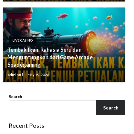
LIVE CASINO
Tembak Ikan: Rahasia Seru dan
Menguntungkan dari Game Arcade
Spadegaming
adminn1
May 19, 2026
Search
Search
Recent Posts