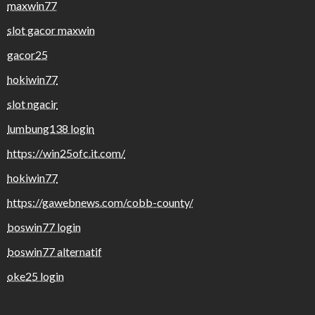
maxwin77
slot gacor maxwin
gacor25
hokiwin77
slot ngacir
lumbung138 login
https://win25ofc.it.com/
hokiwin77
https://gawebnews.com/cobb-county/
boswin77 login
boswin77 alternatif
oke25 login