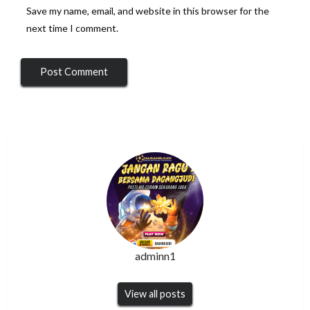
Save my name, email, and website in this browser for the
next time I comment.
adminn1
View all posts