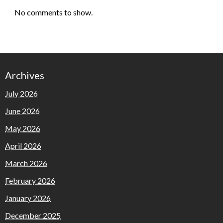
No comments to show.
Archives
July 2026
June 2026
May 2026
April 2026
March 2026
February 2026
January 2026
December 2025