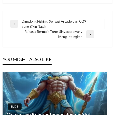
Post
Dingdong Fishing: Sensasi Arcade dari CQ9
Previous
yang Bikin Nagih
navigation
Post
Rahasia Bermain Togel Singapore yang
Next
Menguntungkan
Post
YOU MIGHT ALSO LIKE
SLOT
Menantang Keberuntungan dengan Slot