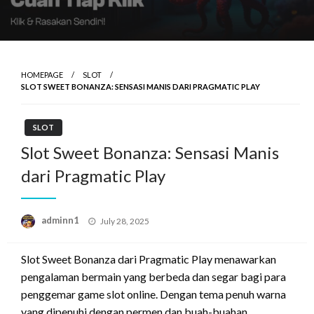
HOMEPAGE
SLOT
SLOT SWEET BONANZA: SENSASI MANIS DARI PRAGMATIC PLAY
SLOT
Slot Sweet Bonanza: Sensasi Manis
dari Pragmatic Play
Posted
adminn1
July 28, 2025
on
Slot Sweet Bonanza dari Pragmatic Play menawarkan
pengalaman bermain yang berbeda dan segar bagi para
penggemar game slot online. Dengan tema penuh warna
yang dipenuhi dengan permen dan buah-buahan