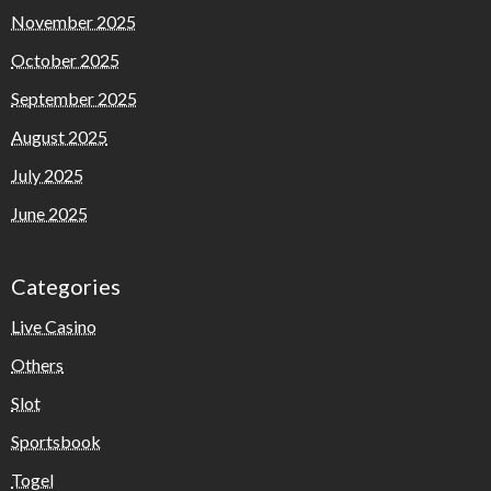
November 2025
October 2025
September 2025
August 2025
July 2025
June 2025
Categories
Live Casino
Others
Slot
Sportsbook
Togel