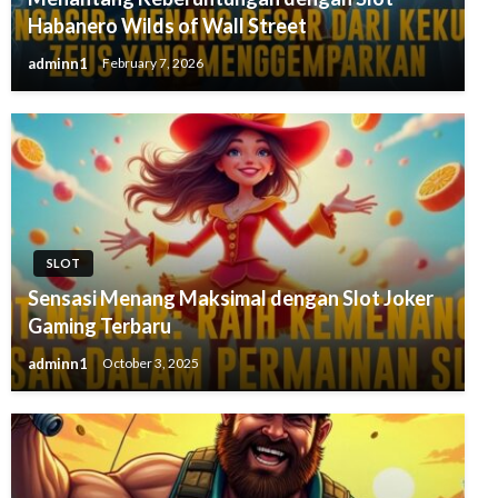
Habanero Wilds of Wall Street
adminn1
February 7, 2026
SLOT
Sensasi Menang Maksimal dengan Slot Joker
Gaming Terbaru
adminn1
October 3, 2025